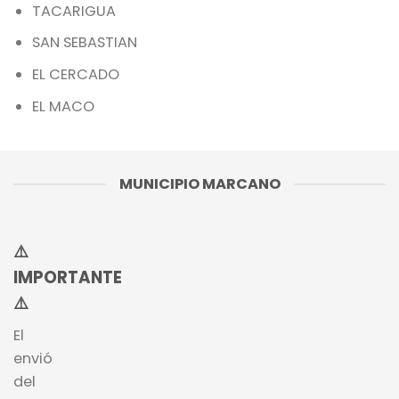
TACARIGUA
SAN SEBASTIAN
EL CERCADO
EL MACO
MUNICIPIO MARCANO
⚠️
IMPORTANTE
⚠️
El
envió
del