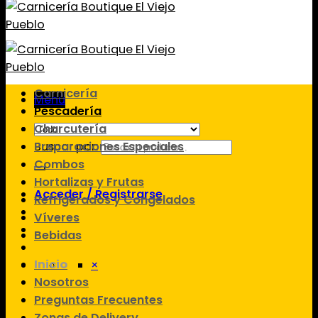
Carnicería
Menú
Pescadería
Charcutería
Preparaciones Especiales
Buscar por:
Combos
Hortalizas y Frutas
Acceder / Registrarse
Refrigerados y Congelados
Víveres
Bebidas
Inicio
×
Nosotros
Preguntas Frecuentes
Zonas de Delivery