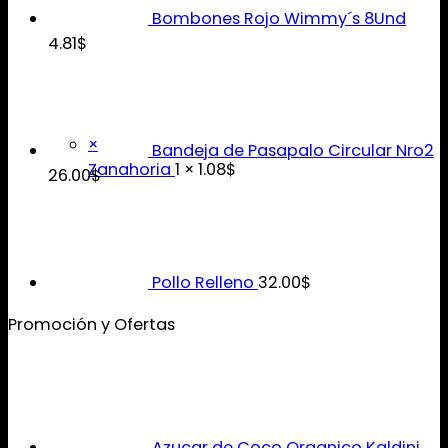
Bombones Rojo Wimmy´s 8Und
4.81
$
×
Bandeja de Pasapalo Circular Nro2
Zanahoria
1 ×
1.08
$
26.00
$
Pollo Relleno
32.00
$
Promoción y Ofertas
Azucar de Coco Organico Kaldini