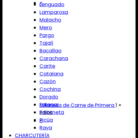
×
Lenguado
Lamparosa
Malacho
Mero
Pargo
Tajalí
Bacallao
Carachana
Carite
Catalana
Cazón
Cochina
Dorado
Palagar
Milanesa de Carne de Primera
1 ×
Palometa
11.50
$
Picúa
×
Raya
CHARCUTERÍA