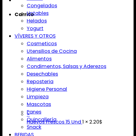
Congelados
Untables
Carrito
Helados
Yogurt
VÍVERES Y OTROS
Cosmeticos
Utensilios de Cocina
Alimentos
Condimentos, Salsas y Aderezos
Desechables
Reposteria
Higiene Personal
Limpieza
Mascotas
Panes
×
Quincallería
Huevos Frescos 15 Und
1 ×
2.20
$
Snack
BEBIDAS