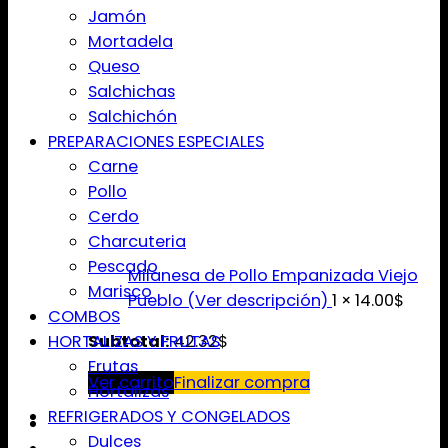
Jamón
Mortadela
Queso
Salchichas
Salchichón
PREPARACIONES ESPECIALES
Carne
Pollo
Cerdo
Charcuteria
Pescado
Milanesa de Pollo Empanizada Viejo
Marisco
Pueblo (Ver descripción)
1 ×
14.00
$
COMBOS
HORTALIZAS Y FRUTAS
Subtotal:
42.32
$
Frutas
Ver carrito
Finalizar compra
Hortalizas
REFRIGERADOS Y CONGELADOS
Dulces