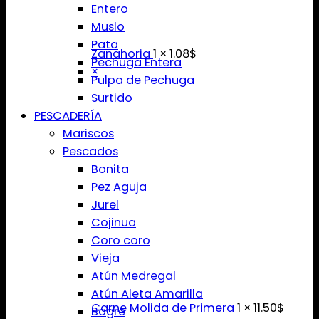
Entero
Muslo
Pata
Zanahoria
1 ×
1.08
$
Pechuga Entera
×
Pulpa de Pechuga
Surtido
PESCADERÍA
Mariscos
Pescados
Bonita
Pez Aguja
Jurel
Cojinua
Coro coro
Vieja
Atún Medregal
Atún Aleta Amarilla
Carne Molida de Primera
1 ×
11.50
$
Bagre