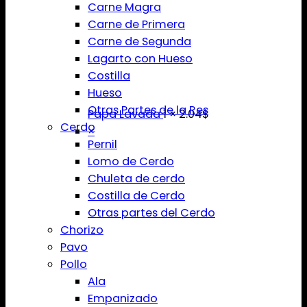
Carne Magra
Carne de Primera
Carne de Segunda
Lagarto con Hueso
Costilla
Hueso
Otras Partes de la Res
Papa Lavada
1 ×
2.04
$
Cerdo
×
Pernil
Lomo de Cerdo
Chuleta de cerdo
Costilla de Cerdo
Otras partes del Cerdo
Chorizo
Pavo
Pollo
Ala
Empanizado