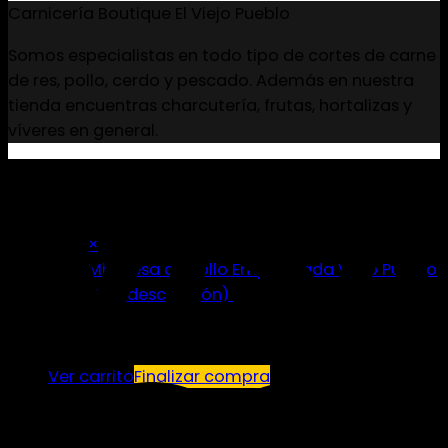
Carnicería Boutique El Viejo Pueblo
Somos especialistas en todo tipo de cortes de carne
de res, pollo, cerdo y pescado. Además en nuestra
tienda encuentras charcutería, frutas, hortalizas y
víveres en general.
×
Milanesa de Pollo Empanizada Viejo Pueblo
(Ver descripción)
1 ×
14.00
$
Subtotal:
42.32
$
Ver carrito
Finalizar compra