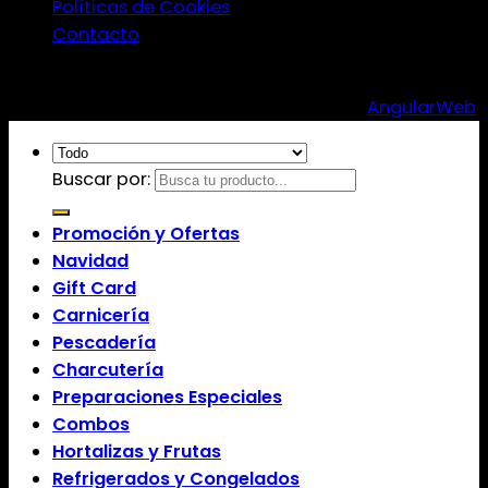
Políticas de Cookies
Contacto
Copyright 2026 ©
Carnicería Boutique El Viejo
Pueblo
| J-104860893 | Desarrollado por
AngularWeb
Buscar por:
Promoción y Ofertas
Navidad
Gift Card
Carnicería
Pescadería
Charcutería
Preparaciones Especiales
Combos
Hortalizas y Frutas
Refrigerados y Congelados