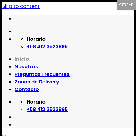
CERRAR
Skip to content
Comprar PESCADERÍA online en Margarita
Horario
PESCADERÍA a domicilio en Margarita
Comprar PESCADERÍA por internet en Margarita
Delivery de PESCADERÍA en Margarita
Venta de PESCADERÍA online en Margarita
+58 412 3523895
Venta de PESCADERÍA por internet en Margarita
Inicio
Nosotros
Preguntas Frecuentes
Zonas de Delivery
Contacto
Horario
+58 412 3523895