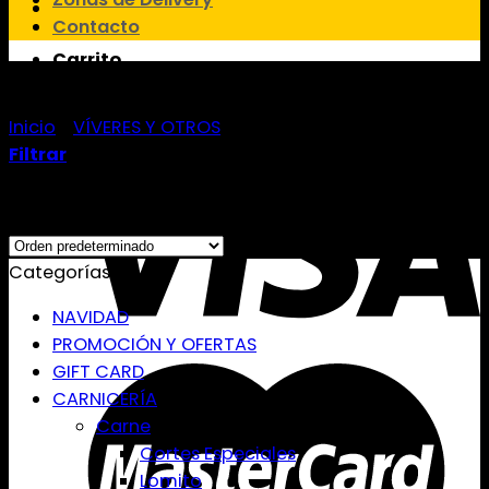
Contacto
Carrito
Limpieza
No hay productos en el carrito.
Inicio
/
VÍVERES Y OTROS
/
Limpieza
Filtrar
Showing all 6 results
Categorías
NAVIDAD
PROMOCIÓN Y OFERTAS
GIFT CARD
CARNICERÍA
Carne
Cortes Especiales
Lomito