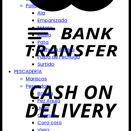
Pollo
Ala
Empanizado
Entero
Muslo
Pata
Pechuga Entera
Pulpa de Pechuga
Surtido
PESCADERÍA
Mariscos
Pescados
Bonita
Pez Aguja
Jurel
Cojinua
Coro coro
Vieja