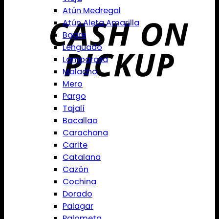
Atún Medregal
Atún Aleta Amarilla
Bagre
Lenguado
Lamparosa
Malacho
Mero
Pargo
Tajalí
Bacallao
Carachana
Carite
Catalana
Cazón
Cochina
Dorado
Palagar
Palometa