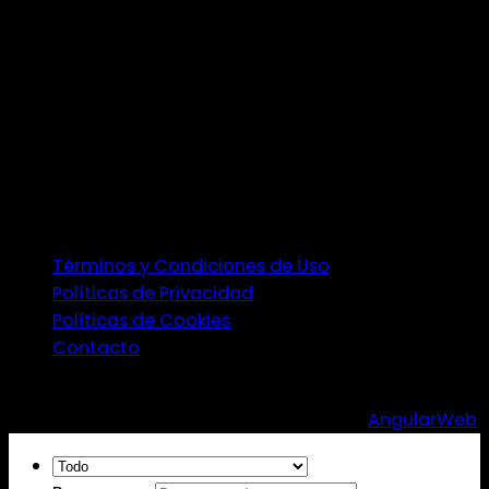
Términos y Condiciones de Uso
Políticas de Privacidad
Políticas de Cookies
Contacto
Copyright 2026 ©
Carnicería Boutique El Viejo
Pueblo
| J-104860893 | Desarrollado por
AngularWeb