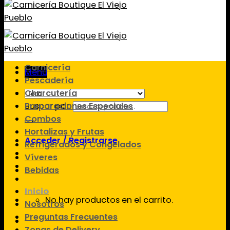
Carnicería
Menú
Pescadería
Charcutería
Preparaciones Especiales
Buscar por:
Combos
Hortalizas y Frutas
Acceder / Registrarse
Refrigerados y Congelados
Víveres
Bebidas
Inicio
No hay productos en el carrito.
Nosotros
Preguntas Frecuentes
Zonas de Delivery