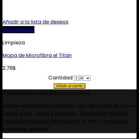
Añadir a la lista de deseos
Vista Rápida
Limpieza
Mopa de Microfibra el Titan
2.78
$
Cantidad
Añadir al carrito
Carnicería Boutique El Viejo Pueblo
Somos especialistas en todo tipo de cortes de carne
de res, pollo, cerdo y pescado. Además en nuestra
tienda encuentras charcutería, frutas, hortalizas y
víveres en general.