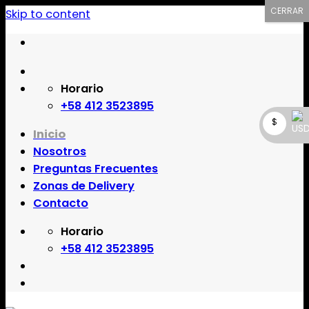
CERRAR
Skip to content
Comprar Limpieza online en Margarita
Horario
Limpieza a domicilio en Margarita
Comprar Limpieza por internet en Margarita
Delivery de Limpieza en Margarita
Venta de Limpieza online en Margarita
+58 412 3523895
Venta de Limpieza por internet en Margarita
$
Inicio
Nosotros
Preguntas Frecuentes
Zonas de Delivery
Contacto
Horario
+58 412 3523895