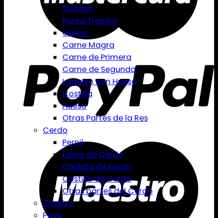
Solomo
Punta Trasera
Ganso
Carne Magra
Carne de Primera
Carne de Segunda
Lagarto con Hueso
Costilla
Hueso
Otras Partes de la Res
Cerdo
Pernil
Lomo de Cerdo
Chuleta de cerdo
Costilla de Cerdo
Otras partes del Cerdo
Chorizo
Pavo