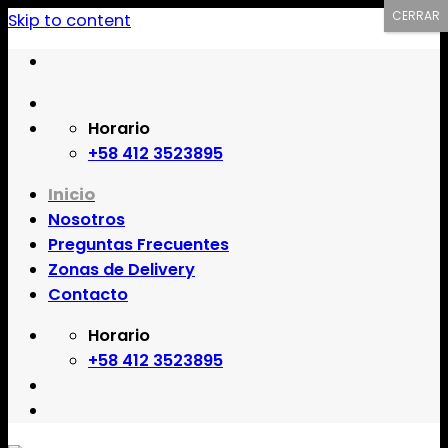
CERRAR
Skip to content
Comprar Muslo online en Margarita
Horario
Muslo a domicilio en Margarita
Comprar Muslo por internet en Margarita
Delivery de Muslo en Margarita
Venta de Muslo online en Margarita
+58 412 3523895
Venta de Muslo por internet en Margarita
Inicio
Nosotros
Preguntas Frecuentes
Zonas de Delivery
Contacto
Horario
+58 412 3523895