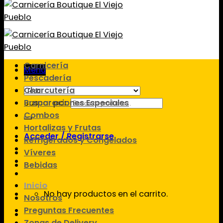
Carnicería
Menú
Pescadería
Charcutería
Preparaciones Especiales
Buscar por:
Combos
Hortalizas y Frutas
Acceder / Registrarse
Refrigerados y Congelados
Víveres
Bebidas
Inicio
No hay productos en el carrito.
Nosotros
Preguntas Frecuentes
Zonas de Delivery