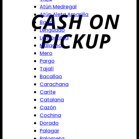
Atún Medregal
Atún Aleta Amarilla
Bagre
Lenguado
Lamparosa
Malacho
Mero
Pargo
Tajalí
Bacallao
Carachana
Carite
Catalana
Cazón
Cochina
Dorado
Palagar
Palometa