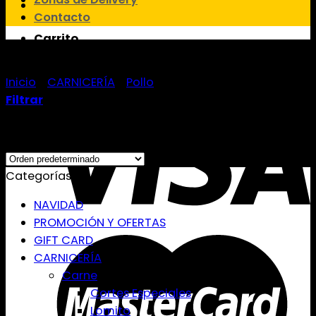
Contacto
Carrito
Muslo
No hay productos en el carrito.
Inicio
/
CARNICERÍA
/
Pollo
/
Muslo
Filtrar
Showing all 10 results
Categorías
NAVIDAD
PROMOCIÓN Y OFERTAS
GIFT CARD
CARNICERÍA
Carne
Cortes Especiales
Lomito