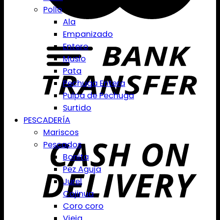
Pollo
Ala
Empanizado
Entero
Muslo
Pata
Pechuga Entera
Pulpa de Pechuga
Surtido
PESCADERÍA
Mariscos
Pescados
Bonita
Pez Aguja
Jurel
Cojinua
Coro coro
Vieja