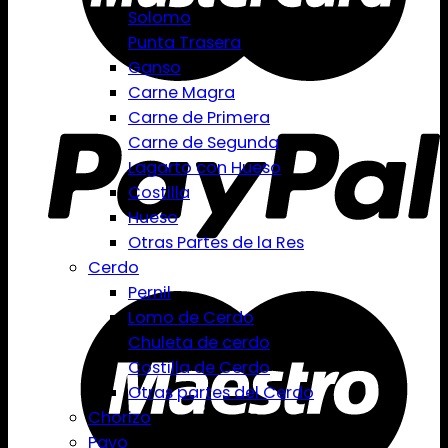
Solomo
Punta Trasera
Ganso
Carne Magra
Carne de Primera
Carne de Segunda
Lagarto con Hueso
Costilla
Hueso
Otras Partes de la Res
Cerdo
Pernil
Lomo de Cerdo
Chuleta de cerdo
Costilla de Cerdo
Otras partes del Cerdo
Chorizo
Pavo