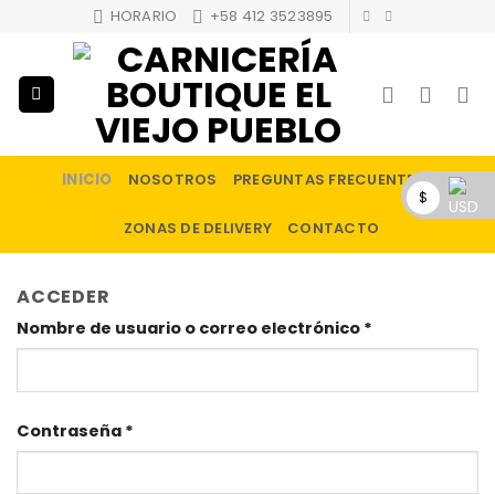
Skip
HORARIO
+58 412 3523895
to
content
INICIO
NOSOTROS
PREGUNTAS FRECUENTES
$
ZONAS DE DELIVERY
CONTACTO
ACCEDER
Nombre de usuario o correo electrónico
*
Contraseña
*