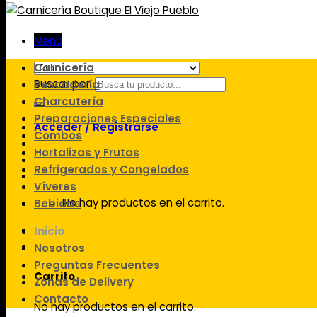
Menú
Carnicería
Buscar por:
Pescadería
Charcutería
Preparaciones Especiales
Acceder / Registrarse
Combos
Hortalizas y Frutas
Refrigerados y Congelados
Víveres
No hay productos en el carrito.
Bebidas
Inicio
Nosotros
Preguntas Frecuentes
Carrito
Zonas de Delivery
Contacto
No hay productos en el carrito.