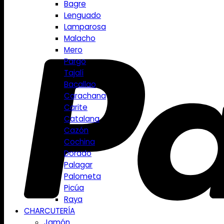
Bagre
Lenguado
Lamparosa
Malacho
Mero
Pargo
Tajalí
Bacallao
Carachana
Carite
Catalana
Cazón
Cochina
Dorado
Palagar
Palometa
Picúa
Raya
CHARCUTERÍA
Jamón