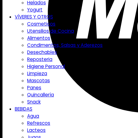
Helados
Yogurt
VÍVERES Y OTROS
Cosmeticos
Utensilios de Cocina
Alimentos
Condimentos, Salsas y Aderezos
Desechables
Reposteria
Higiene Personal
Limpieza
Mascotas
Panes
Quincallería
Snack
BEBIDAS
Agua
Refrescos
Lacteos
Jugos