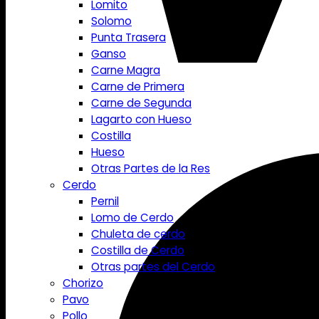
Lomito
Solomo
Punta Trasera
Ganso
Carne Magra
Carne de Primera
Carne de Segunda
Lagarto con Hueso
Costilla
Hueso
Otras Partes de la Res
Cerdo
Pernil
Lomo de Cerdo
Chuleta de cerdo
Costilla de Cerdo
Otras partes del Cerdo
Chorizo
Pavo
Pollo