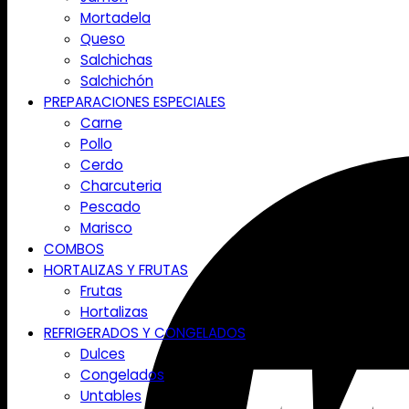
Mortadela
Queso
Salchichas
Salchichón
PREPARACIONES ESPECIALES
Carne
Pollo
Cerdo
Charcuteria
Pescado
Marisco
COMBOS
HORTALIZAS Y FRUTAS
Frutas
Hortalizas
REFRIGERADOS Y CONGELADOS
Dulces
Congelados
Untables