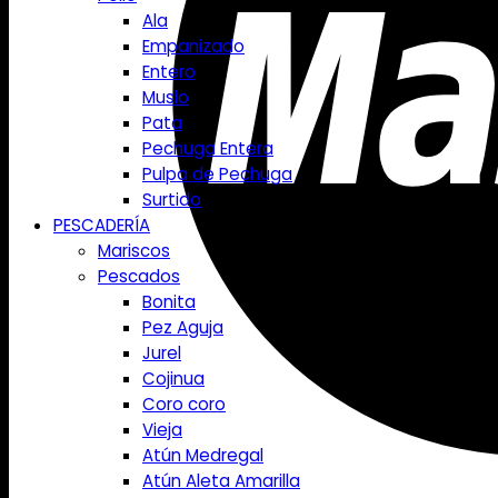
Ala
Empanizado
Entero
Muslo
Pata
Pechuga Entera
Pulpa de Pechuga
Surtido
PESCADERÍA
Mariscos
Pescados
Bonita
Pez Aguja
Jurel
Cojinua
Coro coro
Vieja
Atún Medregal
Atún Aleta Amarilla