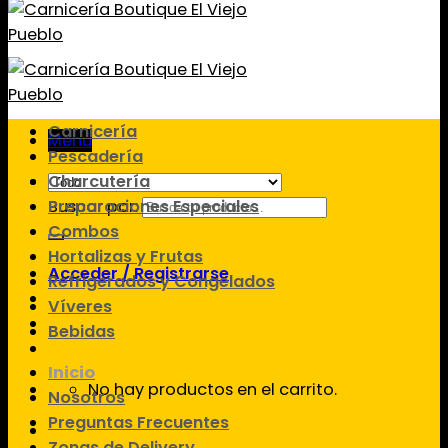
Carnicería
Menú
Pescadería
Charcutería
Preparaciones Especiales
Buscar por:
Combos
Hortalizas y Frutas
Acceder / Registrarse
Refrigerados y Congelados
Víveres
Bebidas
Inicio
No hay productos en el carrito.
Nosotros
Preguntas Frecuentes
Zonas de Delivery