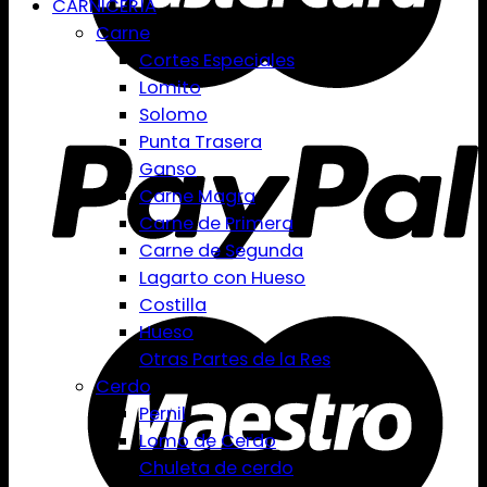
CARNICERÍA
Carne
Cortes Especiales
Lomito
Solomo
Punta Trasera
Ganso
Carne Magra
Carne de Primera
Carne de Segunda
Lagarto con Hueso
Costilla
Hueso
Otras Partes de la Res
Cerdo
Pernil
Lomo de Cerdo
Chuleta de cerdo