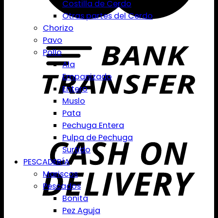
Costilla de Cerdo
Otras partes del Cerdo
Chorizo
Pavo
Pollo
Ala
Empanizado
Entero
Muslo
Pata
Pechuga Entera
Pulpa de Pechuga
Surtido
PESCADERÍA
Mariscos
Pescados
Bonita
Pez Aguja