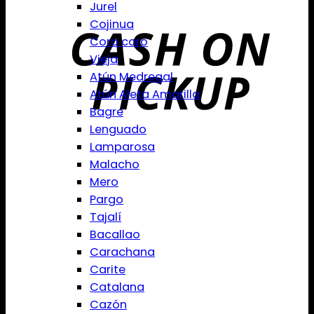
Jurel
Cojinua
Coro coro
Vieja
Atún Medregal
Atún Aleta Amarilla
Bagre
Lenguado
Lamparosa
Malacho
Mero
Pargo
Tajalí
Bacallao
Carachana
Carite
Catalana
Cazón