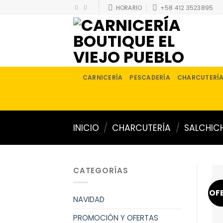
Skip
HORARIO
+58 412 3523895
to
content
CARNICERÍA
PESCADERÍA
CHARCUTERÍ
INICIO
/
CHARCUTERÍA
/
SALCHIC
CATEGORÍAS
OF
NAVIDAD
PROMOCIÓN Y OFERTAS