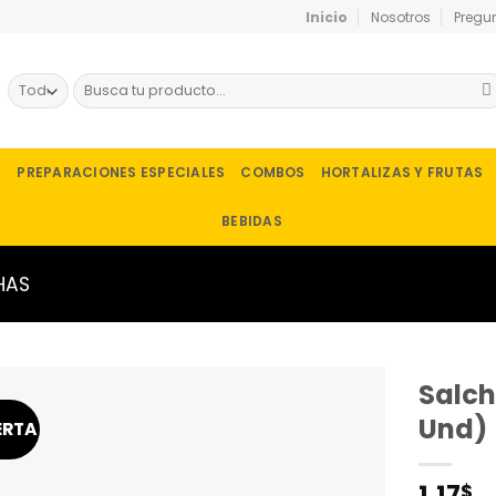
Inicio
Nosotros
Pregu
Buscar
por:
A
PREPARACIONES ESPECIALES
COMBOS
HORTALIZAS Y FRUTAS
BEBIDAS
HAS
Salch
Und)
ERTA
1.17
$