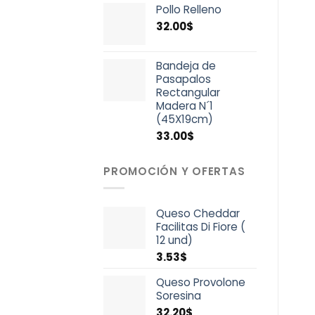
Pollo Relleno
32.00
$
Bandeja de
Pasapalos
Rectangular
Madera N´1
(45X19cm)
33.00
$
PROMOCIÓN Y OFERTAS
Queso Cheddar
Facilitas Di Fiore (
12 und)
3.53
$
Queso Provolone
Soresina
32.20
$