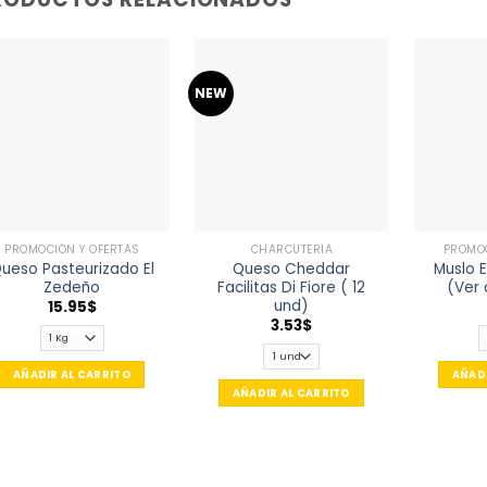
NEW
Añadir
Añadir
a la
a la
lista de
lista de
deseos
deseos
PROMOCIÓN Y OFERTAS
CHARCUTERÍA
PROMOC
ueso Pasteurizado El
Queso Cheddar
Muslo E
Zedeño
Facilitas Di Fiore ( 12
(Ver 
und)
15.95
$
Cantidad
C
3.53
$
Cantidad
AÑADIR AL CARRITO
AÑADI
AÑADIR AL CARRITO